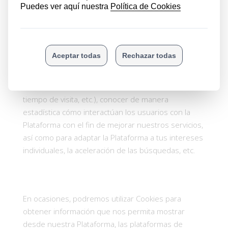
de navegación.
La información recogida en las Cookies nos permite,
además, mejorar nuestra Plataforma mediante
estimaciones sobre datos estadísticos y patrones
de uso (número de visitas, secciones más visitadas,
tiempo de visita, etc.), conocer de manera
estadística cómo interactúan los usuarios con la
Plataforma con el fin de mejorar nuestros servicios,
así como para adaptar la Plataforma a tus intereses
individuales, la aceleración de las búsquedas, etc.
En ocasiones, podremos utilizar Cookies para
obtener información que nos permita mostrar
desde nuestra Plataforma, las plataformas de