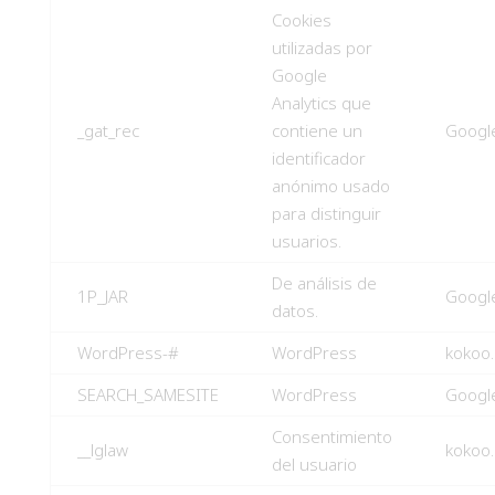
Cookies
utilizadas por
Google
Analytics que
_gat_rec
contiene un
Googl
identificador
anónimo usado
para distinguir
usuarios.
De análisis de
1P_JAR
Googl
datos.
WordPress-#
WordPress
kokoo
SEARCH_SAMESITE
WordPress
Googl
Consentimiento
__lglaw
kokoo
del usuario