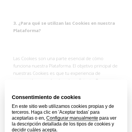
3.
¿Para qué se utilizan las Cookies en nuestra
Plataforma?
Las Cookies son una parte esencial de cómo
funciona nuestra Plataforma. El objetivo principal de
nuestras Cookies es que tu experiencia de
navegación sea más cómoda y eficiente. Por
ejemplo, son utilizadas para recordar tus
preferencias (idioma, país, etc.) durante la
navegación y en futuras visitas. También usamos
nuestras Cookies para mejorar nuestros servicios y
Plataforma continuamente, así como para poder
ofrecer publicidad personalizada según tus hábitos