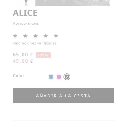
ALICE
Vibrador clítoris
Valora
do con
65,00
€
5.00
-31%
de 5
45,00
€
en
base
Color
a
valora
ción
de un
AÑADIR A LA CESTA
client
e