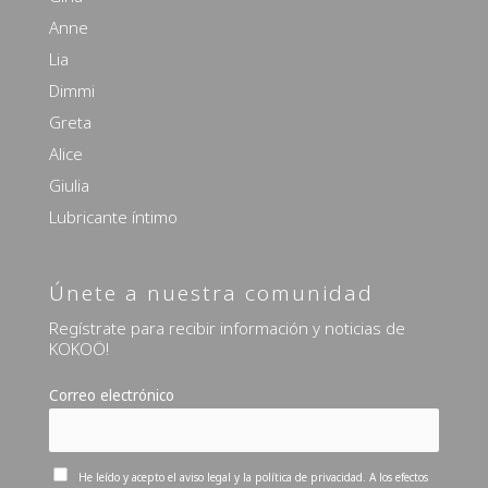
Anne
Lia
Dimmi
Greta
Alice
Giulia
Lubricante íntimo
Únete a nuestra comunidad
Regístrate para recibir información y noticias de
KOKOÖ!
Correo electrónico
He leído y acepto el aviso legal y la política de privacidad. A los efectos