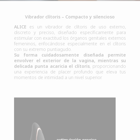
Vibrador clítoris – Compacto y silencioso
ALICE
es un vibrador de clítoris de uso externo,
discreto y preciso, diseñado específicamente para
estimular con exactitud los órganos genitales externos
femeninos, enfocándose especialmente en el clítoris
con su extremo puntiagudo.
Su forma cuidadosamente diseñada permite
envolver el exterior de la vagina, mientras su
delicada punta acaricia el clítoris
, proporcionando
una experiencia de placer profundo que eleva tus
momentos de intimidad a un nivel superior.