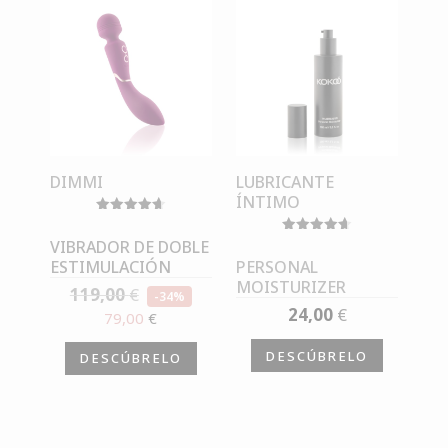
DIMMI
LUBRICANTE
ÍNTIMO
Valorado
con
VIBRADOR DE DOBLE
Valorado
4.67
con
ESTIMULACIÓN
PERSONAL
de 5
4.67
MOISTURIZER
119,00
€
de 5
-34%
24,00
€
79,00
€
DESCÚBRELO
DESCÚBRELO