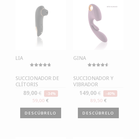
LIA
GINA
Valorado
Valorado
con
con
SUCCIONADOR DE
SUCCIONADOR Y
4.75
4.57
CLÍTORIS
VIBRADOR
de 5
de 5
89,00
€
149,00
€
-34%
-40%
59,00
€
89,50
€
DESCÚBRELO
DESCÚBRELO